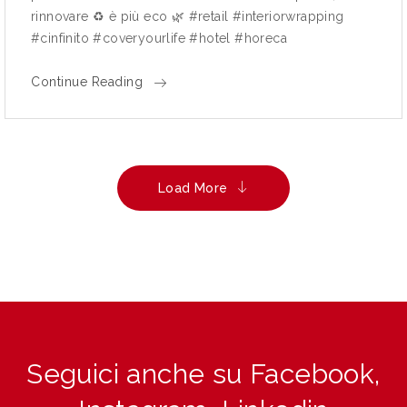
rinnovare ♻ è più eco 🌿 #retail #interiorwrapping
#cinfinito #coveryourlife #hotel #horeca
Continue Reading
Load More
Seguici anche su Facebook,