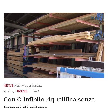
NEWS
/
27 Maggio 2021
Post by :
PRESS
0
Con C-infinito riqualifica senza
tempi di attesa